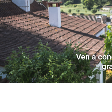
Ven a con
gr