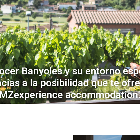
ocer Banyoles y su entorno esp
acias a la posibilidad que te ofr
MZexperience accommodation