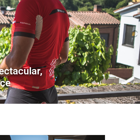
ectacular,
ece
.